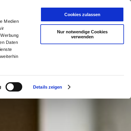
PLANER
KET
GUTSCHEINE
Cookies zulassen
le Medien
ir
Nur notwendige Cookies
, Werbung
verwenden
ren Daten
ienste
weiterhin
g
Details zeigen