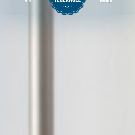
MENU
BUCHEN
ator - Kreissparkasse Miesbach-Tegernsee - SB Bereich Kreuth Weissach