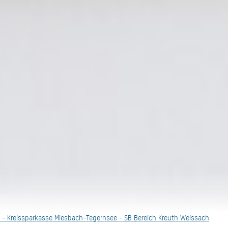
tor - Kreissparkasse Miesbach-Tegernsee - SB Bereich Kreuth Weissach