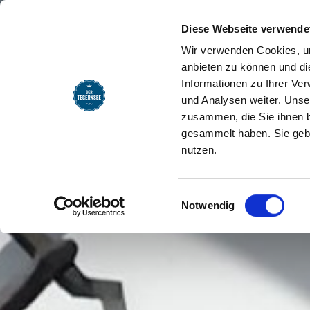
SEEMOMENTE
INFOS
REG
E-Bike Ladestation Rath
Startseite
Diese Webseite verwende
Wir verwenden Cookies, um
anbieten zu können und di
Informationen zu Ihrer Ve
und Analysen weiter. Unse
zusammen, die Sie ihnen b
gesammelt haben. Sie gebe
nutzen.
Einwilligungsauswahl
Notwendig