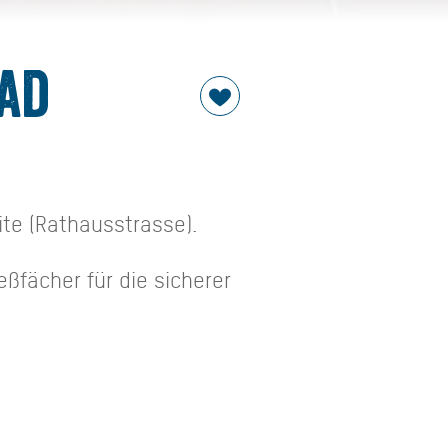
Bad
ite (Rathausstrasse).
eßfächer für die sicherer
en.