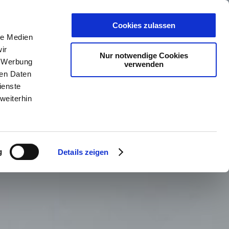
PLANER
KET
GUTSCHEINE
Cookies zulassen
le Medien
ir
Nur notwendige Cookies
, Werbung
verwenden
ren Daten
ienste
weiterhin
g
Details zeigen