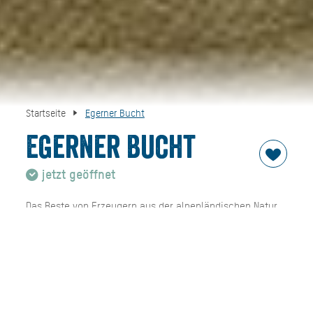
Startseite
Egerner Bucht
Egerner Bucht
jetzt geöffnet
Das Beste von Erzeugern aus der alpenländischen Natur
Es gibt sie noch überall in den Alpen: naturbewusste
Senner mit frischer Almbutter und bestem heimischen
Käse, Fischer mit fangfrischem Fisch, Jäger mit edlem
Wild von Hirsch bis Gams, Alpenwinzer mit stolzen
Spitzenweinen, Bauern mit in reiner Bergluft gezogenem