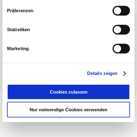
Präferenzen
Sprache wählen:
DE
EN
IT
Statistiken
Kontakt
TegernseeCard
Prospekte
Anreise
Presse
Karriere
Impressum
Datenschutz
Über uns
Marketing
Bayern - traditionell anders
Details zeigen
Cookies zulassen
Nur notwendige Cookies verwenden