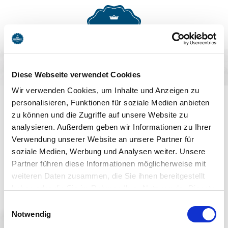
MENU
BUCHEN
Diese Webseite verwendet Cookies
AUF DEM LAUFENDEN
Wir verwenden Cookies, um Inhalte und Anzeigen zu
personalisieren, Funktionen für soziale Medien anbieten
BLEIBEN
zu können und die Zugriffe auf unsere Website zu
analysieren. Außerdem geben wir Informationen zu Ihrer
Verwendung unserer Website an unsere Partner für
soziale Medien, Werbung und Analysen weiter. Unsere
Partner führen diese Informationen möglicherweise mit
weiteren Daten zusammen, die Sie ihnen bereitgestellt
haben oder die Sie im Rahmen Ihrer Nutzung der Dienste
Jetzt anmelden
gesammelt haben. Sie geben Einwilligung zu unseren
Einwilligungsauswahl
Cookies, wenn Sie unsere Webseite weiterhin nutzen.
Notwendig