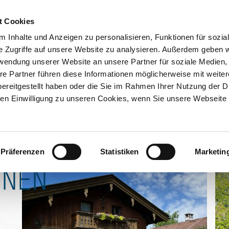
ION & ORTE
s Anni
Suche abschicken
BUCHEN
TIC
t Cookies
 Inhalte und Anzeigen zu personalisieren, Funktionen für sozia
 prüfen
Kontakt
e Zugriffe auf unsere Website zu analysieren. Außerdem geben w
rwendung unserer Website an unsere Partner für soziale Medien
re Partner führen diese Informationen möglicherweise mit weite
ereitgestellt haben oder die Sie im Rahmen Ihrer Nutzung der D
n Einwilligung zu unseren Cookies, wenn Sie unsere Webseite 
Präferenzen
Statistiken
Marketin
ONEN