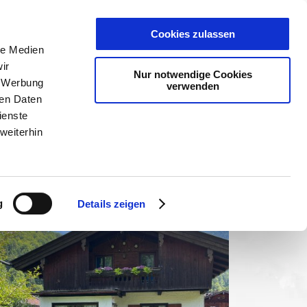
PLANER
KET
GUTSCHEINE
Cookies zulassen
le Medien
ir
Nur notwendige Cookies
, Werbung
verwenden
ren Daten
ienste
weiterhin
g
Details zeigen