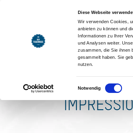
SEEMOMENTE
INFOS
REG
Ferienhau
Diese Webseite verwende
Wir verwenden Cookies, um
Ab 182,00 € Verfügbarkeit
anbieten zu können und di
Informationen zu Ihrer Ve
und Analysen weiter. Unse
zusammen, die Sie ihnen b
gesammelt haben. Sie gebe
nutzen.
Einwilligungsauswahl
Notwendig
IMPRESSI