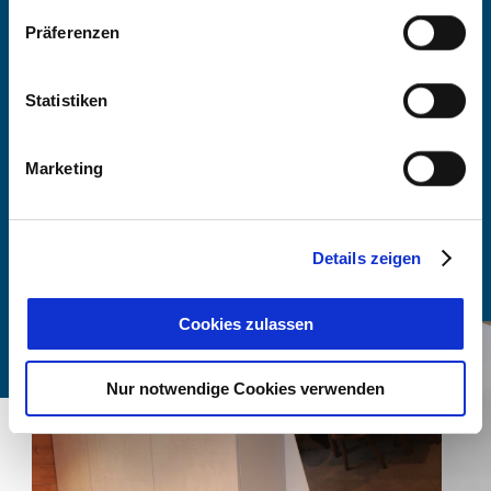
BEI FERIENWOHNUNGEN
Präferenzen
SCHLICHTNER BUCHEN
Statistiken
-
Marketing
Anzahl Personen
Details zeigen
Zimmer finden
Cookies zulassen
Nur notwendige Cookies verwenden