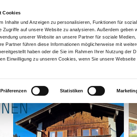
ION & ORTE
hnung Schneeberg
Suche abschicken
BUCHEN
TIC
t Cookies
 Inhalte und Anzeigen zu personalisieren, Funktionen für sozia
 prüfen
Kontakt
e Zugriffe auf unsere Website zu analysieren. Außerdem geben w
rwendung unserer Website an unsere Partner für soziale Medien
re Partner führen diese Informationen möglicherweise mit weite
ereitgestellt haben oder die Sie im Rahmen Ihrer Nutzung der D
n Einwilligung zu unseren Cookies, wenn Sie unsere Webseite 
Präferenzen
Statistiken
Marketin
ONEN