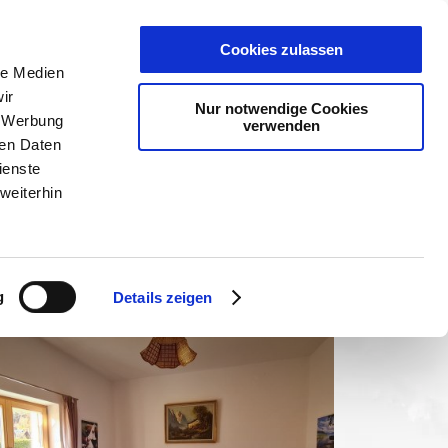
er
PLANER
KET
GUTSCHEINE
Cookies zulassen
le Medien
ir
Nur notwendige Cookies
, Werbung
verwenden
ren Daten
ienste
weiterhin
g
Details zeigen