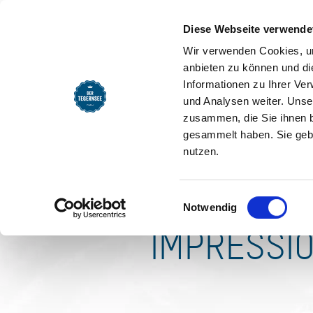
SEEMOMENTE
INFOS
REG
Ferienwo
Diese Webseite verwende
Wir verwenden Cookies, um
Ab 120,00 € Verfügbarkeit
anbieten zu können und di
Informationen zu Ihrer Ve
und Analysen weiter. Unse
zusammen, die Sie ihnen b
gesammelt haben. Sie gebe
nutzen.
Einwilligungsauswahl
Notwendig
IMPRESSI