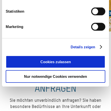
Statistiken
Ab 1
Ab 130,00 € pro Einheit
Da
Südwohnung (50qm) (2) " Hirschberg "
(65
Marketing
Details zeigen
Cookies zulassen
UNVERBINDLICH
Nur notwendige Cookies verwenden
ANFRAGEN
Sie möchten unverbindlich anfragen? Sie haben
besondere Bedürfnisse an Ihre Unterkunft oder