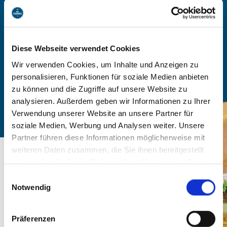
-
Anzahl Personen
Diese Webseite verwendet Cookies
Wir verwenden Cookies, um Inhalte und Anzeigen zu
Zimmer finden
personalisieren, Funktionen für soziale Medien anbieten
zu können und die Zugriffe auf unsere Website zu
analysieren. Außerdem geben wir Informationen zu Ihrer
Verwendung unserer Website an unsere Partner für
soziale Medien, Werbung und Analysen weiter. Unsere
Partner führen diese Informationen möglicherweise mit
weiteren Daten zusammen, die Sie ihnen bereitgestellt
haben oder die Sie im Rahmen Ihrer Nutzung der Dienste
gesammelt haben. Sie geben Einwilligung zu unseren
Einwilligungsauswahl
Cookies, wenn Sie unsere Webseite weiterhin nutzen.
Notwendig
Präferenzen