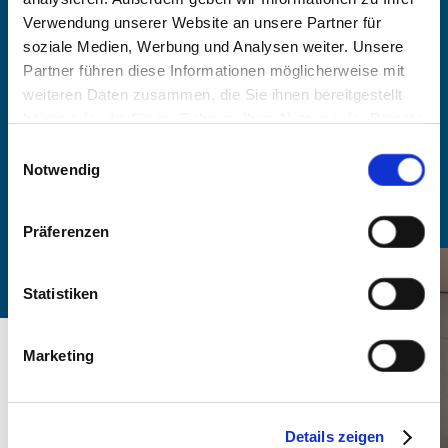
BUCHEN
Verwendung unserer Website an unsere Partner für
soziale Medien, Werbung und Analysen weiter. Unsere
Partner führen diese Informationen möglicherweise mit
-
weiteren Daten zusammen, die Sie ihnen bereitgestellt
haben oder die Sie im Rahmen Ihrer Nutzung der Dienste
Anzahl Personen
gesammelt haben. Sie geben Einwilligung zu unseren
Einwilligungsauswahl
Cookies, wenn Sie unsere Webseite weiterhin nutzen.
Notwendig
Zimmer finden
Präferenzen
Statistiken
Marketing
Details zeigen