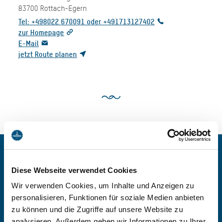
83700
Rottach-Egern
Tel: +498022 670091 oder +491713127402
zur Homepage
E-Mail
jetzt Route planen
BEI FERIENWOHNUNGEN
Diese Webseite verwendet Cookies
IM HERZEN VON
Wir verwenden Cookies, um Inhalte und Anzeigen zu
personalisieren, Funktionen für soziale Medien anbieten
ROTTACH-EGERN
zu können und die Zugriffe auf unsere Website zu
analysieren. Außerdem geben wir Informationen zu Ihrer