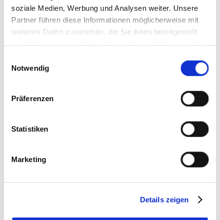
soziale Medien, Werbung und Analysen weiter. Unsere
Partner führen diese Informationen möglicherweise mit
weiteren Daten zusammen, die Sie ihnen bereitgestellt
haben oder die Sie im Rahmen Ihrer Nutzung der Dienste
gesammelt haben. Sie geben Einwilligung zu unseren
Einwilligungsauswahl
Cookies, wenn Sie unsere Webseite weiterhin nutzen.
Notwendig
Präferenzen
Statistiken
Marketing
Details zeigen