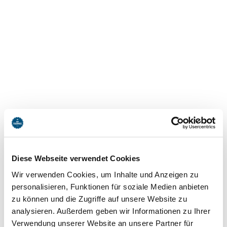
Free Tegernsee WiFi - Sutten 61
Diese Webseite verwendet Cookies
Langlaufservice
Wir verwenden Cookies, um Inhalte und Anzeigen zu
Sutten 61
personalisieren, Funktionen für soziale Medien anbieten
83700
Rottach-Egern
zu können und die Zugriffe auf unsere Website zu
jetzt Route planen
analysieren. Außerdem geben wir Informationen zu Ihrer
Verwendung unserer Website an unsere Partner für