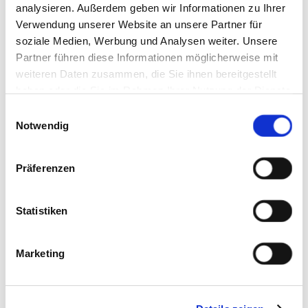
Wallbergstraße 11
analysieren. Außerdem geben wir Informationen zu Ihrer
83700
Rottach-Egern
Verwendung unserer Website an unsere Partner für
jetzt Route planen
soziale Medien, Werbung und Analysen weiter. Unsere
Partner führen diese Informationen möglicherweise mit
weiteren Daten zusammen, die Sie ihnen bereitgestellt
haben oder die Sie im Rahmen Ihrer Nutzung der Dienste
gesammelt haben. Sie geben Einwilligung zu unseren
Einwilligungsauswahl
Cookies, wenn Sie unsere Webseite weiterhin nutzen.
Notwendig
Präferenzen
Statistiken
Marketing