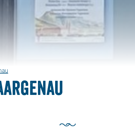
nau
aargenau