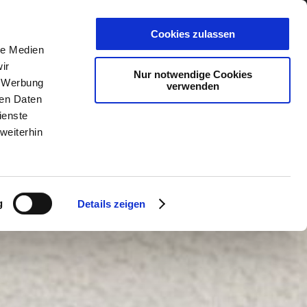
PLANER
KET
GUTSCHEINE
Cookies zulassen
le Medien
ir
Nur notwendige Cookies
, Werbung
verwenden
ren Daten
ienste
weiterhin
g
Details zeigen