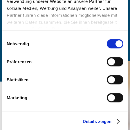
Verwendung unserer Website an unsere Partner für
soziale Medien, Werbung und Analysen weiter. Unsere
-
Partner führen diese Informationen möglicherweise mit
weiteren Daten zusammen, die Sie ihnen bereitgestellt
haben oder die Sie im Rahmen Ihrer Nutzung der Dienste
Anzahl Personen
gesammelt haben. Sie geben Einwilligung zu unseren
Einwilligungsauswahl
Cookies, wenn Sie unsere Webseite weiterhin nutzen.
Notwendig
Zimmer finden
Präferenzen
Statistiken
Marketing
Details zeigen