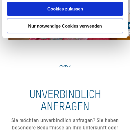
Cookies zulassen
Ab 84,00 € pro Einheit
Ab 8
Nur notwendige Cookies verwenden
Doppelzimmer b
Do
UNVERBINDLICH
ANFRAGEN
Sie möchten unverbindlich anfragen? Sie haben
besondere Bedürfnisse an Ihre Unterkunft oder