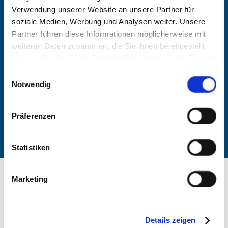
BUCHEN
Verwendung unserer Website an unsere Partner für
soziale Medien, Werbung und Analysen weiter. Unsere
Partner führen diese Informationen möglicherweise mit
-
weiteren Daten zusammen, die Sie ihnen bereitgestellt
haben oder die Sie im Rahmen Ihrer Nutzung der Dienste
Anzahl Personen
gesammelt haben. Sie geben Einwilligung zu unseren
Einwilligungsauswahl
Cookies, wenn Sie unsere Webseite weiterhin nutzen.
Notwendig
Zimmer finden
Präferenzen
Statistiken
Marketing
Details zeigen