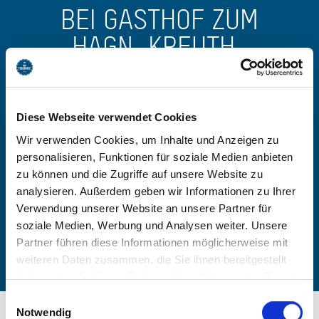
BEI GASTHOF ZUM
HAGN, KREUTH-
ENTERBACH BUCHEN
Diese Webseite verwendet Cookies
-
Wir verwenden Cookies, um Inhalte und Anzeigen zu
personalisieren, Funktionen für soziale Medien anbieten
Anzahl Personen
zu können und die Zugriffe auf unsere Website zu
analysieren. Außerdem geben wir Informationen zu Ihrer
Zimmer finden
Verwendung unserer Website an unsere Partner für
soziale Medien, Werbung und Analysen weiter. Unsere
Partner führen diese Informationen möglicherweise mit
weiteren Daten zusammen, die Sie ihnen bereitgestellt
haben oder die Sie im Rahmen Ihrer Nutzung der Dienste
gesammelt haben. Sie geben Einwilligung zu unseren
Einwilligungsauswahl
Cookies, wenn Sie unsere Webseite weiterhin nutzen.
Notwendig