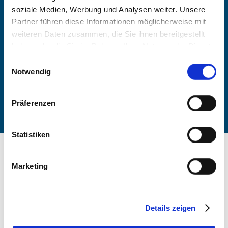
soziale Medien, Werbung und Analysen weiter. Unsere
-
Partner führen diese Informationen möglicherweise mit
weiteren Daten zusammen, die Sie ihnen bereitgestellt
Anzahl Personen
haben oder die Sie im Rahmen Ihrer Nutzung der Dienste
gesammelt haben. Sie geben Einwilligung zu unseren
Einwilligungsauswahl
Zimmer finden
Cookies, wenn Sie unsere Webseite weiterhin nutzen.
Notwendig
Präferenzen
Statistiken
Marketing
Details zeigen