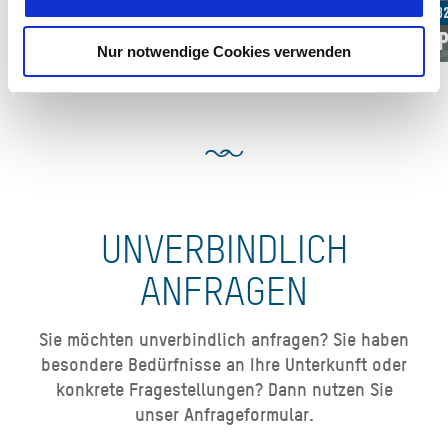
Ab 82,00 € pro Einheit
Ab 8
Neureuth
Al
Nur notwendige Cookies verwenden
UNVERBINDLICH
ANFRAGEN
Sie möchten unverbindlich anfragen? Sie haben
besondere Bedürfnisse an Ihre Unterkunft oder
konkrete Fragestellungen? Dann nutzen Sie
unser Anfrageformular.