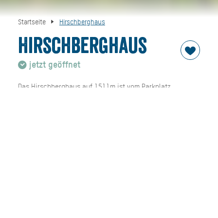
Startseite
Hirschberghaus
Hirschberghaus
jetzt geöffnet
Das Hirschberghaus auf 1511m ist vom Parkplatz
Scharling in ca. zwei Stunden Fussweg zu erreichen.
Neben warmer Küche werden auch wieder
Übernachtungsmöglichkeiten angeboten.
Der Hirschberggipfel ist nur 30 Minuten von der Hütte
entfernt und bietet einen unvergesslichen
Panoramablick.
Schlafplätze: