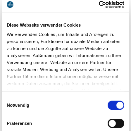
Diese Webseite verwendet Cookies
Wir verwenden Cookies, um Inhalte und Anzeigen zu
personalisieren, Funktionen für soziale Medien anbieten
zu können und die Zugriffe auf unsere Website zu
Sängerin Gisele
analysieren. Außerdem geben wir Informationen zu Ihrer
Verwendung unserer Website an unsere Partner für
Wallbergstrasse 3
83707
Bad Wiessee
soziale Medien, Werbung und Analysen weiter. Unsere
Partner führen diese Informationen möglicherweise mit
Tel: +49 176 3136 4355
zur Homepage
weiteren Daten zusammen, die Sie ihnen bereitgestellt
E-Mail
haben oder die Sie im Rahmen Ihrer Nutzung der Dienste
jetzt Route planen
gesammelt haben. Sie geben Einwilligung zu unseren
Einwilligungsauswahl
Cookies, wenn Sie unsere Webseite weiterhin nutzen.
Notwendig
Präferenzen