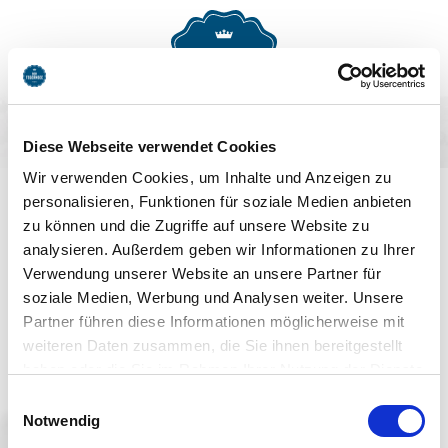
MENU
BUCHEN
Diese Webseite verwendet Cookies
AUF DEM LAUFENDEN
Wir verwenden Cookies, um Inhalte und Anzeigen zu
personalisieren, Funktionen für soziale Medien anbieten
BLEIBEN
zu können und die Zugriffe auf unsere Website zu
analysieren. Außerdem geben wir Informationen zu Ihrer
Verwendung unserer Website an unsere Partner für
soziale Medien, Werbung und Analysen weiter. Unsere
Partner führen diese Informationen möglicherweise mit
weiteren Daten zusammen, die Sie ihnen bereitgestellt
haben oder die Sie im Rahmen Ihrer Nutzung der Dienste
Jetzt anmelden
gesammelt haben. Sie geben Einwilligung zu unseren
Einwilligungsauswahl
Cookies, wenn Sie unsere Webseite weiterhin nutzen.
Notwendig