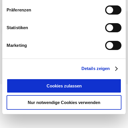
Präferenzen
Sprache wählen:
DE
EN
IT
Statistiken
Kontakt
TegernseeCard
Prospekte
Anreise
Presse
Karriere
Impressum
Datenschutz
Über uns
Marketing
Bayern - traditionell anders
Details zeigen
Cookies zulassen
Nur notwendige Cookies verwenden