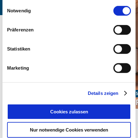
gesammelt haben. Sie geben Einwilligung zu unseren
Einwilligungsauswahl
Cookies, wenn Sie unsere Webseite weiterhin nutzen.
Notwendig
Präferenzen
Statistiken
Marketing
Details zeigen
Ab 150,00 € pro Einheit
Ab 1
Doppelzimmer
Do
Cookies zulassen
Nur notwendige Cookies verwenden