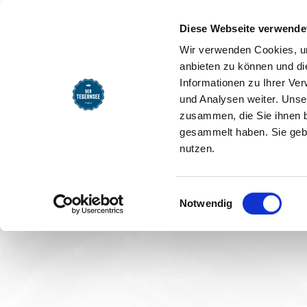
SEEMOMENTE
INFOS
REG
Startseite
Kinderspielpla
Kinderspielplatz an der 
Startseite
Diese Webseite verwende
Kinderspi
Wir verwenden Cookies, um
anbieten zu können und di
Ringsee
Informationen zu Ihrer Ve
und Analysen weiter. Unse
zusammen, die Sie ihnen b
gesammelt haben. Sie gebe
Kinderspielplatz an der 
nutzen.
Einwilligungsauswahl
Notwendig