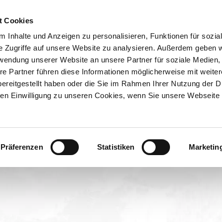
ION & ORTE
Suche abschicken
tz an der Badeanlage Ringsee
BUCHEN
TIC
Badeanlage Ringsee
t Cookies
elplatz an der Bad
 Inhalte und Anzeigen zu personalisieren, Funktionen für sozia
e Zugriffe auf unsere Website zu analysieren. Außerdem geben w
rwendung unserer Website an unsere Partner für soziale Medien
re Partner führen diese Informationen möglicherweise mit weite
ereitgestellt haben oder die Sie im Rahmen Ihrer Nutzung der D
n Einwilligung zu unseren Cookies, wenn Sie unsere Webseite 
Badeanlage Ringsee
Präferenzen
Statistiken
Marketin