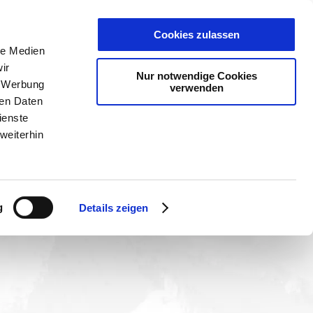
PLANER
KET
GUTSCHEINE
Cookies zulassen
eanlage
le Medien
ir
Nur notwendige Cookies
, Werbung
verwenden
ren Daten
ienste
weiterhin
g
Details zeigen