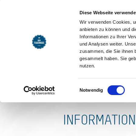
SEEMOMENTE
INFOS
REG
Startseite
Klamm - Bayerw
Klamm - Bayerwald (2,6 k
Startseite
Diese Webseite verwende
Klamm - B
Wir verwenden Cookies, um
anbieten zu können und di
Loipenzustand: nic
Informationen zu Ihrer Ve
und Analysen weiter. Unse
zusammen, die Sie ihnen b
Kontakt
gesammelt haben. Sie gebe
nutzen.
Langlaufschulen und Lang
Einwilligungsauswahl
Notwendig
Webcam Loipe Kreuth K
INFORMATIO