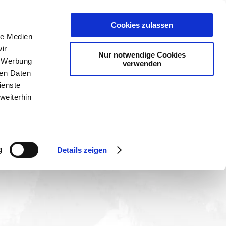
PLANER
KET
GUTSCHEINE
Cookies zulassen
ating)
le Medien
ir
Nur notwendige Cookies
, Werbung
verwenden
ren Daten
ienste
weiterhin
g
Details zeigen