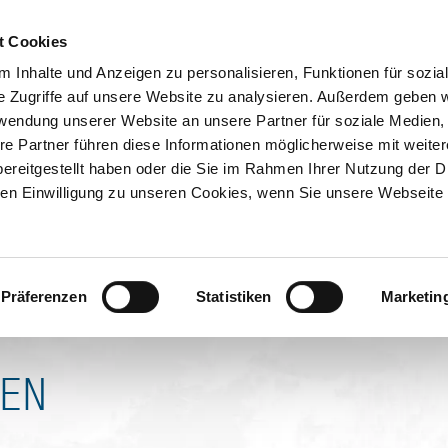
ION & ORTE
Suche abschicken
ald (2,6 km Skating)
BUCHEN
TIC
m Skating)
t Cookies
ayerwald (2,6 km Sk
 Inhalte und Anzeigen zu personalisieren, Funktionen für sozia
e Zugriffe auf unsere Website zu analysieren. Außerdem geben w
ht befahrbar
rwendung unserer Website an unsere Partner für soziale Medien
re Partner führen diese Informationen möglicherweise mit weite
ereitgestellt haben oder die Sie im Rahmen Ihrer Nutzung der D
n Einwilligung zu unseren Cookies, wenn Sie unsere Webseite 
laufverleih in Kreuth
Präferenzen
Statistiken
Marketin
lamm
NEN