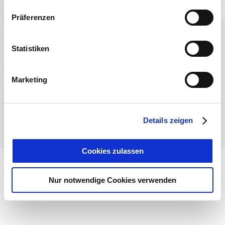
Präferenzen
Sprache wählen:
DE
EN
IT
Statistiken
Kontakt
TegernseeCard
Prospekte
Anreise
Presse
Karriere
Impressum
Datenschutz
Über uns
Marketing
Bayern - traditionell anders
Details zeigen
Cookies zulassen
Nur notwendige Cookies verwenden