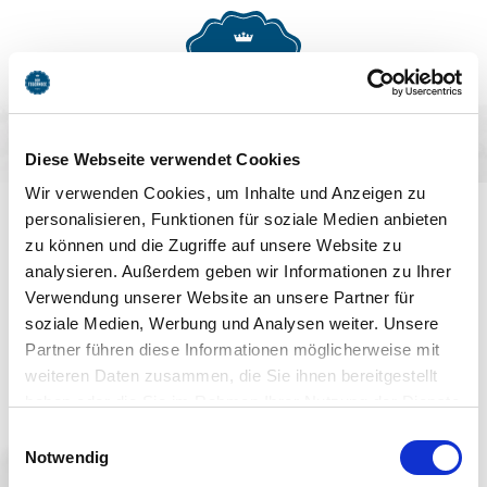
MENU
BUCHEN
Diese Webseite verwendet Cookies
AUF DEM LAUFENDEN
Wir verwenden Cookies, um Inhalte und Anzeigen zu
personalisieren, Funktionen für soziale Medien anbieten
BLEIBEN
zu können und die Zugriffe auf unsere Website zu
analysieren. Außerdem geben wir Informationen zu Ihrer
Verwendung unserer Website an unsere Partner für
soziale Medien, Werbung und Analysen weiter. Unsere
Partner führen diese Informationen möglicherweise mit
weiteren Daten zusammen, die Sie ihnen bereitgestellt
haben oder die Sie im Rahmen Ihrer Nutzung der Dienste
Jetzt anmelden
gesammelt haben. Sie geben Einwilligung zu unseren
Einwilligungsauswahl
Cookies, wenn Sie unsere Webseite weiterhin nutzen.
Notwendig