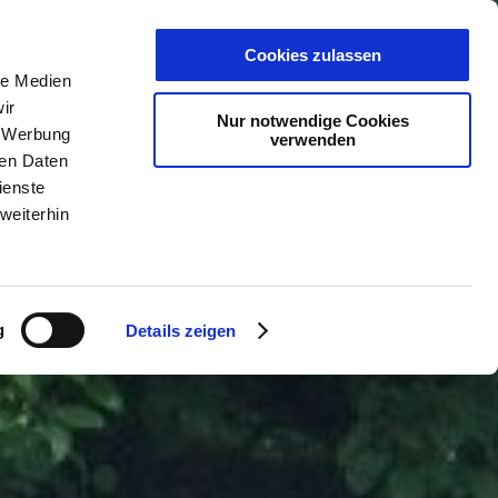
PLANER
KET
GUTSCHEINE
Cookies zulassen
le Medien
ir
Nur notwendige Cookies
, Werbung
verwenden
ren Daten
ienste
weiterhin
g
Details zeigen