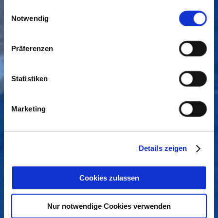
gesammelt haben. Sie geben Einwilligung zu unseren
Einwilligungsauswahl
Cookies, wenn Sie unsere Webseite weiterhin nutzen.
Notwendig
Präferenzen
Statistiken
Marketing
Details zeigen
Cookies zulassen
Nur notwendige Cookies verwenden