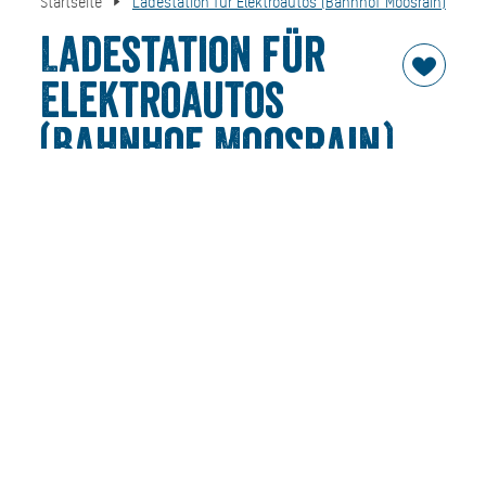
Startseite
Ladestation für Elektroautos (Bahnhof Moosrain)
Ladestation für
Elektroautos
(Bahnhof Moosrain)
Am Bahnhof in Moosrain befindet sich eine Ladestation
für Elektroautos.
An der Ladesäule kann mit den gängigen Ladekarten, wie
z.B. New Motion und über Kreditkarten, sowie Pay Pal
bezahlt werden.