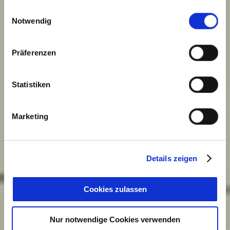
gesammelt haben. Sie geben Einwilligung zu unseren
Einwilligungsauswahl
Cookies, wenn Sie unsere Webseite weiterhin nutzen.
Notwendig
Präferenzen
Statistiken
Marketing
Details zeigen
Cookies zulassen
Nur notwendige Cookies verwenden