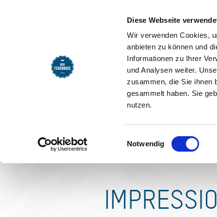
SEEMOMENTE
INFOS
REG
Landhaus
Diese Webseite verwende
Ferienwo
Wir verwenden Cookies, um
anbieten zu können und di
Informationen zu Ihrer Ve
Ab 100,00 € Verfügbarkeit
und Analysen weiter. Unse
zusammen, die Sie ihnen b
gesammelt haben. Sie gebe
nutzen.
Einwilligungsauswahl
Notwendig
IMPRESSI