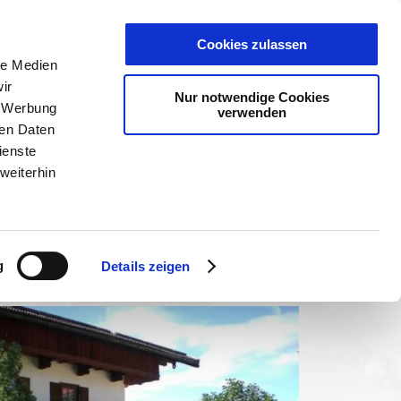
PLANER
KET
GUTSCHEINE
Cookies zulassen
le Medien
ir
Nur notwendige Cookies
, Werbung
verwenden
ren Daten
ienste
weiterhin
g
Details zeigen