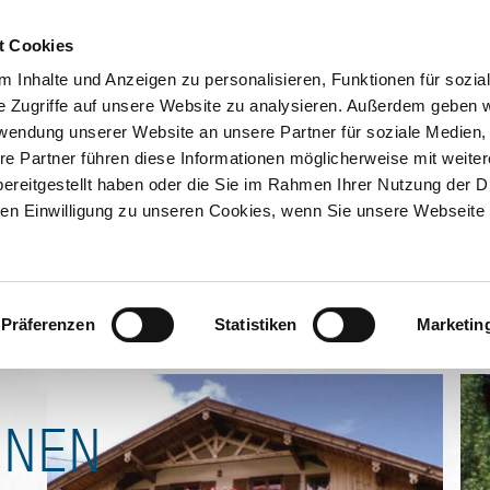
ION & ORTE
 Staudacher
Suche abschicken
BUCHEN
TIC
t Cookies
hnung
 Inhalte und Anzeigen zu personalisieren, Funktionen für sozia
e Zugriffe auf unsere Website zu analysieren. Außerdem geben w
rwendung unserer Website an unsere Partner für soziale Medien
 prüfen
Kontakt
re Partner führen diese Informationen möglicherweise mit weite
ereitgestellt haben oder die Sie im Rahmen Ihrer Nutzung der D
n Einwilligung zu unseren Cookies, wenn Sie unsere Webseite 
Präferenzen
Statistiken
Marketin
ONEN