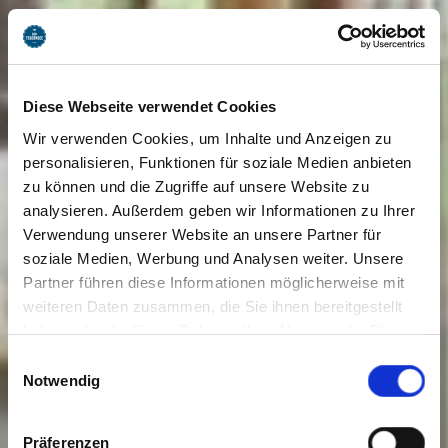
Diese Webseite verwendet Cookies
Wir verwenden Cookies, um Inhalte und Anzeigen zu
personalisieren, Funktionen für soziale Medien anbieten
zu können und die Zugriffe auf unsere Website zu
analysieren. Außerdem geben wir Informationen zu Ihrer
Verwendung unserer Website an unsere Partner für
soziale Medien, Werbung und Analysen weiter. Unsere
Partner führen diese Informationen möglicherweise mit
weiteren Daten zusammen, die Sie ihnen bereitgestellt
haben oder die Sie im Rahmen Ihrer Nutzung der Dienste
gesammelt haben. Sie geben Einwilligung zu unseren
Einwilligungsauswahl
Cookies, wenn Sie unsere Webseite weiterhin nutzen.
Notwendig
Präferenzen