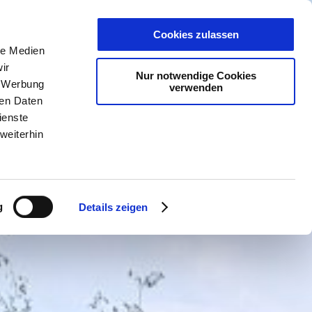
PLANER
KET
GUTSCHEINE
Cookies zulassen
le Medien
ir
Nur notwendige Cookies
, Werbung
verwenden
ren Daten
ienste
weiterhin
g
Details zeigen