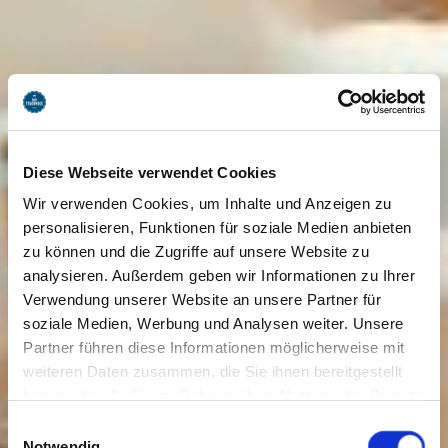
Diese Webseite verwendet Cookies
Wir verwenden Cookies, um Inhalte und Anzeigen zu
personalisieren, Funktionen für soziale Medien anbieten
zu können und die Zugriffe auf unsere Website zu
analysieren. Außerdem geben wir Informationen zu Ihrer
Verwendung unserer Website an unsere Partner für
soziale Medien, Werbung und Analysen weiter. Unsere
Partner führen diese Informationen möglicherweise mit
weiteren Daten zusammen, die Sie ihnen bereitgestellt
haben oder die Sie im Rahmen Ihrer Nutzung der Dienste
gesammelt haben. Sie geben Einwilligung zu unseren
Einwilligungsauswahl
Cookies, wenn Sie unsere Webseite weiterhin nutzen.
Notwendig