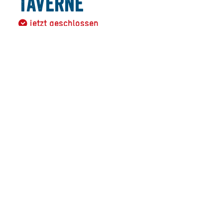
Taverne
jetzt geschlossen
Mediterrane Küche schmackhaft zubereitet und
freundlich serviert.
Genießen Sie griechische Gastlichkeit und lernen Sie die
Feinheiten der leichten mediterranen Küche kennen.
Allgemeiner Hinweis:
Die auf dieser Seite angegebenen Öffnungszeiten
basieren auf den uns vorliegenden REGULÄREN
Öffnungszeiten!
Kurzfristige Änderungen erfahren Sie auf der Homepage
des Anbieters (siehe Link) oder telefonisch unter der
angegebenen Telefonnummer!