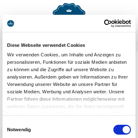
MENU
BUCHEN
Diese Webseite verwendet Cookies
AUF DEM LAUFENDEN
Wir verwenden Cookies, um Inhalte und Anzeigen zu
personalisieren, Funktionen für soziale Medien anbieten
BLEIBEN
zu können und die Zugriffe auf unsere Website zu
analysieren. Außerdem geben wir Informationen zu Ihrer
Verwendung unserer Website an unsere Partner für
soziale Medien, Werbung und Analysen weiter. Unsere
Partner führen diese Informationen möglicherweise mit
weiteren Daten zusammen, die Sie ihnen bereitgestellt
haben oder die Sie im Rahmen Ihrer Nutzung der Dienste
Jetzt anmelden
gesammelt haben. Sie geben Einwilligung zu unseren
Einwilligungsauswahl
Cookies, wenn Sie unsere Webseite weiterhin nutzen.
Notwendig