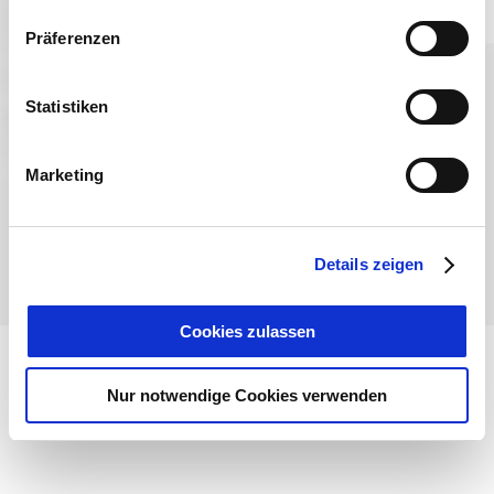
Präferenzen
Sprache wählen:
DE
EN
IT
Statistiken
Kontakt
TegernseeCard
Prospekte
Anreise
Presse
Karriere
Impressum
Datenschutz
Über uns
Marketing
Bayern - traditionell anders
Details zeigen
Cookies zulassen
Nur notwendige Cookies verwenden