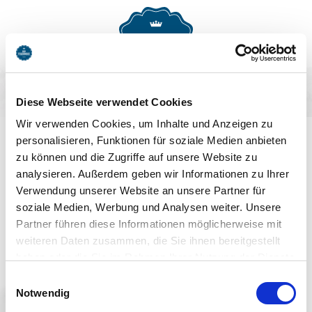
MENU
BUCHEN
Diese Webseite verwendet Cookies
AUF DEM LAUFENDEN
Wir verwenden Cookies, um Inhalte und Anzeigen zu
personalisieren, Funktionen für soziale Medien anbieten
BLEIBEN
zu können und die Zugriffe auf unsere Website zu
analysieren. Außerdem geben wir Informationen zu Ihrer
Verwendung unserer Website an unsere Partner für
soziale Medien, Werbung und Analysen weiter. Unsere
Partner führen diese Informationen möglicherweise mit
weiteren Daten zusammen, die Sie ihnen bereitgestellt
haben oder die Sie im Rahmen Ihrer Nutzung der Dienste
Jetzt anmelden
gesammelt haben. Sie geben Einwilligung zu unseren
Einwilligungsauswahl
Cookies, wenn Sie unsere Webseite weiterhin nutzen.
Notwendig