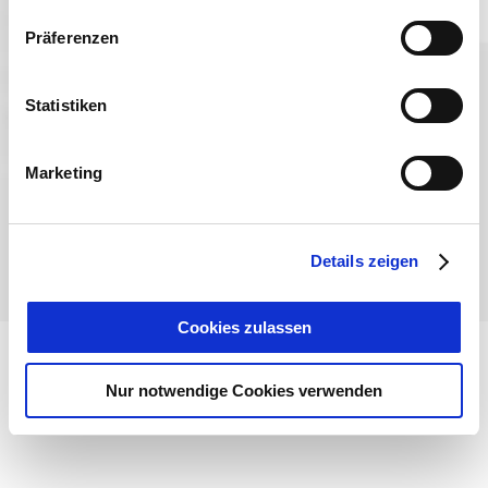
Präferenzen
Sprache wählen:
DE
EN
IT
Statistiken
Kontakt
TegernseeCard
Prospekte
Anreise
Presse
Karriere
Impressum
Datenschutz
Über uns
Marketing
Bayern - traditionell anders
Details zeigen
Cookies zulassen
Nur notwendige Cookies verwenden