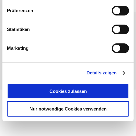
Präferenzen
Sprache wählen:
DE
EN
IT
Statistiken
Kontakt
TegernseeCard
Prospekte
Anreise
Presse
Karriere
Impressum
Datenschutz
Über uns
Marketing
Bayern - traditionell anders
Details zeigen
Cookies zulassen
Nur notwendige Cookies verwenden