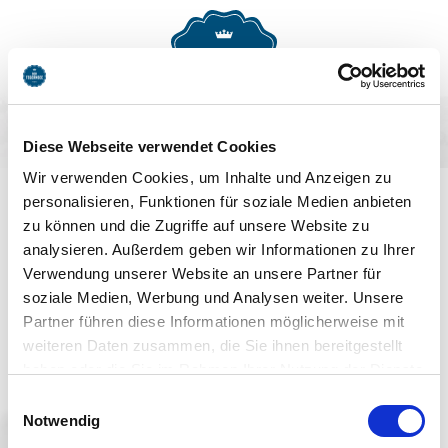
MENU
BUCHEN
Diese Webseite verwendet Cookies
AUF DEM LAUFENDEN
Wir verwenden Cookies, um Inhalte und Anzeigen zu
personalisieren, Funktionen für soziale Medien anbieten
BLEIBEN
zu können und die Zugriffe auf unsere Website zu
analysieren. Außerdem geben wir Informationen zu Ihrer
Verwendung unserer Website an unsere Partner für
soziale Medien, Werbung und Analysen weiter. Unsere
Partner führen diese Informationen möglicherweise mit
weiteren Daten zusammen, die Sie ihnen bereitgestellt
haben oder die Sie im Rahmen Ihrer Nutzung der Dienste
Jetzt anmelden
gesammelt haben. Sie geben Einwilligung zu unseren
Einwilligungsauswahl
Cookies, wenn Sie unsere Webseite weiterhin nutzen.
Notwendig