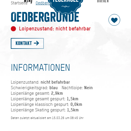
MENU
BUCHEN
Startseite
Oedbergrunde
Oedbergrunde
Startseite
Oedbergrunde
Loipenzustand: nicht befahrbar
Kontakt
INFORMATIONEN
Loipenzustand:
nicht befahrbar
Schwierigkeitsgrad:
blau
Nachtloipe:
Nein
Loipenlänge gesamt:
2,9km
Loipenlänge gesamt gespurt:
1,5km
Loipenlänge klassisch gespurt:
0,0km
Loipenlänge Skating gespurt:
1,5km
Daten zuletzt aktualisiert am 15.03.26 um 08:45 Uhr