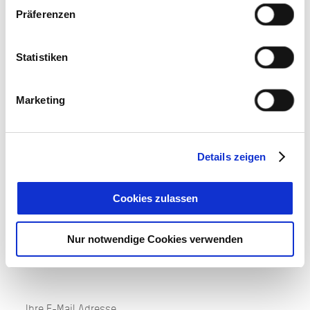
Präferenzen
Ödbergrunde
83703
Gmund
Statistiken
Tel: 08022-7060350
jetzt Route planen
Marketing
Details zeigen
Cookies zulassen
AUF DEM LAUFENDEN
BLEIBEN
Nur notwendige Cookies verwenden