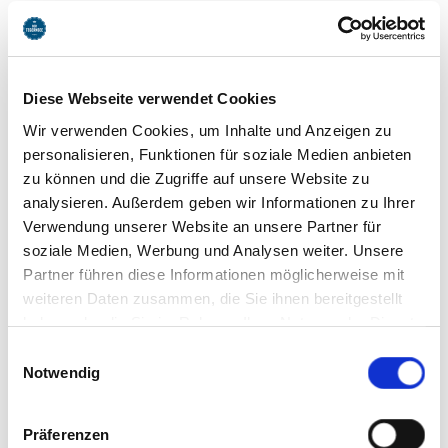
Diese Webseite verwendet Cookies
Wir verwenden Cookies, um Inhalte und Anzeigen zu
personalisieren, Funktionen für soziale Medien anbieten
zu können und die Zugriffe auf unsere Website zu
analysieren. Außerdem geben wir Informationen zu Ihrer
Verwendung unserer Website an unsere Partner für
soziale Medien, Werbung und Analysen weiter. Unsere
Partner führen diese Informationen möglicherweise mit
Optik Ebner
weiteren Daten zusammen, die Sie ihnen bereitgestellt
haben oder die Sie im Rahmen Ihrer Nutzung der Dienste
Frau Stefanie Ebner
gesammelt haben. Sie geben Einwilligung zu unseren
Wiesseer Str. 2
Einwilligungsauswahl
Cookies, wenn Sie unsere Webseite weiterhin nutzen.
Notwendig
83708
Kreuth
Tel: +49 8022 704710
Fax: +49 8022 704711
Präferenzen