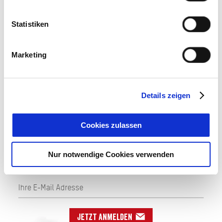
zur Homepage
E-Mail
Statistiken
jetzt Route planen
Marketing
Details zeigen
AUF DEM LAUFENDEN
Cookies zulassen
BLEIBEN
Nur notwendige Cookies verwenden
Jetzt anmelden