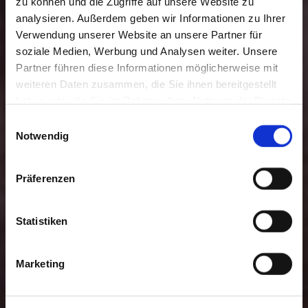
zu können und die Zugriffe auf unsere Website zu
analysieren. Außerdem geben wir Informationen zu Ihrer
Verwendung unserer Website an unsere Partner für
soziale Medien, Werbung und Analysen weiter. Unsere
Partner führen diese Informationen möglicherweise mit
weiteren Daten zusammen, die Sie ihnen bereitgestellt
haben oder die Sie im Rahmen Ihrer Nutzung der Dienste
gesammelt haben. Sie geben Einwilligung zu unseren
Einwilligungsauswahl
Cookies, wenn Sie unsere Webseite weiterhin nutzen.
Notwendig
Präferenzen
Statistiken
Marketing