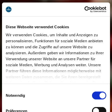
Diese Webseite verwendet Cookies
Wir verwenden Cookies, um Inhalte und Anzeigen zu
personalisieren, Funktionen für soziale Medien anbieten
zu können und die Zugriffe auf unsere Website zu
analysieren. Außerdem geben wir Informationen zu Ihrer
Verwendung unserer Website an unsere Partner für
soziale Medien, Werbung und Analysen weiter. Unsere
Partner führen diese Informationen möglicherweise mit
weiteren Daten zusammen, die Sie ihnen bereitgestellt
haben oder die Sie im Rahmen Ihrer Nutzung der Dienste
gesammelt haben. Sie geben Einwilligung zu unseren
Einwilligungsauswahl
Cookies, wenn Sie unsere Webseite weiterhin nutzen.
Notwendig
Präferenzen