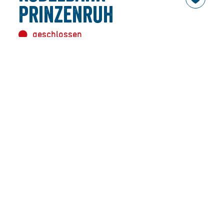
Prinzenruh
geschlossen
Kontakt
INFORMATIONEN
Zustand der Rodelbahn:
geschlossen
Länge der Rodelbahn:
0,5km
Höhenmeter:
100m
Daten zuletzt aktualisiert am 15.03.26 um 08:43 Uhr