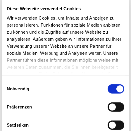
Diese Webseite verwendet Cookies
Wir verwenden Cookies, um Inhalte und Anzeigen zu
personalisieren, Funktionen für soziale Medien anbieten
zu können und die Zugriffe auf unsere Website zu
analysieren. Außerdem geben wir Informationen zu Ihrer
Verwendung unserer Website an unsere Partner für
soziale Medien, Werbung und Analysen weiter. Unsere
Puppentheater Kunterbunt
Partner führen diese Informationen möglicherweise mit
weiteren Daten zusammen, die Sie ihnen bereitgestellt
Herr Sascha Hein
haben oder die Sie im Rahmen Ihrer Nutzung der Dienste
Hauptstr. 56
gesammelt haben. Sie geben Einwilligung zu unseren
84385
Egglham
Einwilligungsauswahl
Cookies, wenn Sie unsere Webseite weiterhin nutzen.
Notwendig
Tel: +49 8543 7011042
zur Homepage
E-Mail
Präferenzen
jetzt Route planen
Statistiken