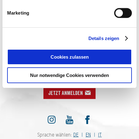
Marketing
AUF DEM LAUFENDEN
Details zeigen
BLEIBEN
Cookies zulassen
Nur notwendige Cookies verwenden
Jetzt anmelden
Sprache wählen:
DE
EN
IT