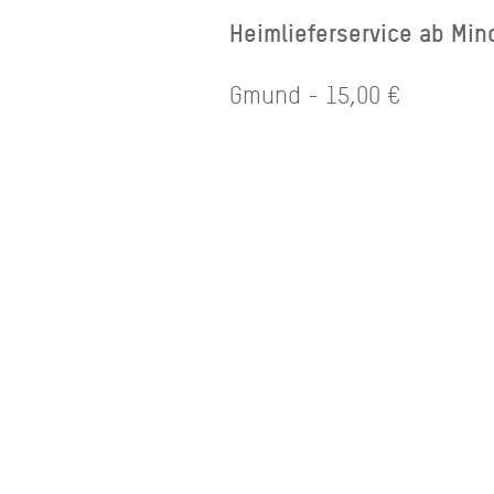
Heimlieferservice ab Min
Gmund - 15,00 €
Bad Wiessee & Tegernsee
Rottach-Egern - 45,00€
Öffnungszeiten