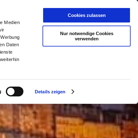
PLANER
KET
GUTSCHEINE
Cookies zulassen
le Medien
ir
Nur notwendige Cookies
, Werbung
verwenden
ren Daten
ienste
weiterhin
g
Details zeigen