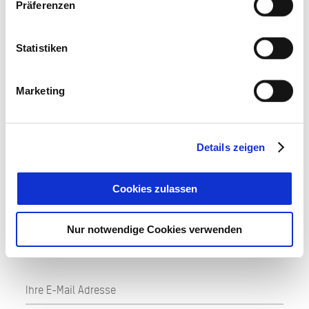
Präferenzen
83708
Kreuth
Tel: +49 175 2223106
zur Homepage
Statistiken
E-Mail
jetzt Route planen
Marketing
Details zeigen
Cookies zulassen
AUF DEM LAUFENDEN
BLEIBEN
Nur notwendige Cookies verwenden