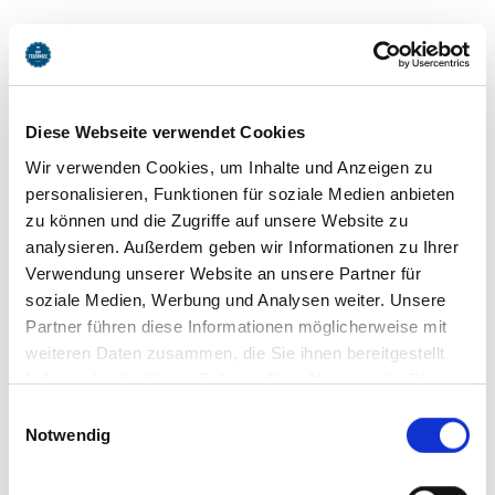
Diese Webseite verwendet Cookies
Wir verwenden Cookies, um Inhalte und Anzeigen zu
personalisieren, Funktionen für soziale Medien anbieten
zu können und die Zugriffe auf unsere Website zu
analysieren. Außerdem geben wir Informationen zu Ihrer
Verwendung unserer Website an unsere Partner für
soziale Medien, Werbung und Analysen weiter. Unsere
Partner führen diese Informationen möglicherweise mit
weiteren Daten zusammen, die Sie ihnen bereitgestellt
haben oder die Sie im Rahmen Ihrer Nutzung der Dienste
gesammelt haben. Sie geben Einwilligung zu unseren
Einwilligungsauswahl
Rodelclub Kreuth e.V.
Cookies, wenn Sie unsere Webseite weiterhin nutzen.
Notwendig
Sebastian Leiner
Bayerwald 7