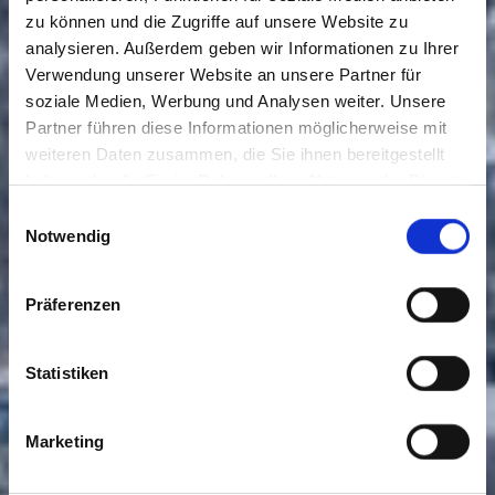
zu können und die Zugriffe auf unsere Website zu
analysieren. Außerdem geben wir Informationen zu Ihrer
Verwendung unserer Website an unsere Partner für
soziale Medien, Werbung und Analysen weiter. Unsere
Partner führen diese Informationen möglicherweise mit
weiteren Daten zusammen, die Sie ihnen bereitgestellt
haben oder die Sie im Rahmen Ihrer Nutzung der Dienste
gesammelt haben. Sie geben Einwilligung zu unseren
Einwilligungsauswahl
Cookies, wenn Sie unsere Webseite weiterhin nutzen.
Notwendig
Präferenzen
Statistiken
Marketing