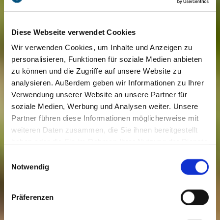
Diese Webseite verwendet Cookies
Wir verwenden Cookies, um Inhalte und Anzeigen zu
personalisieren, Funktionen für soziale Medien anbieten
zu können und die Zugriffe auf unsere Website zu
analysieren. Außerdem geben wir Informationen zu Ihrer
Verwendung unserer Website an unsere Partner für
soziale Medien, Werbung und Analysen weiter. Unsere
Partner führen diese Informationen möglicherweise mit
weiteren Daten zusammen, die Sie ihnen bereitgestellt
haben oder die Sie im Rahmen Ihrer Nutzung der Dienste
gesammelt haben. Sie geben Einwilligung zu unseren
Einwilligungsauswahl
Cookies, wenn Sie unsere Webseite weiterhin nutzen.
Notwendig
Präferenzen