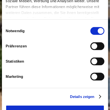
soziale Medien, Werbung und Analysen weiter. Unsere
Partner führen diese Informationen möglicherweise mit
weiteren Daten zusammen, die Sie ihnen bereitgestellt
haben oder die Sie im Rahmen Ihrer Nutzung der Dienste
gesammelt haben. Sie geben Einwilligung zu unseren
Einwilligungsauswahl
Cookies, wenn Sie unsere Webseite weiterhin nutzen.
Notwendig
Präferenzen
Statistiken
Marketing
Details zeigen