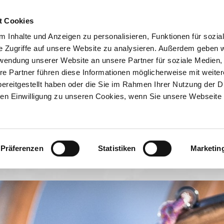
ION & ORTE
Suche abschicken
 Bad Wiessee
BUCHEN
TIC
ee
t Cookies
icht Bad Wiessee
 Inhalte und Anzeigen zu personalisieren, Funktionen für sozia
e Zugriffe auf unsere Website zu analysieren. Außerdem geben w
rwendung unserer Website an unsere Partner für soziale Medien
re Partner führen diese Informationen möglicherweise mit weite
ereitgestellt haben oder die Sie im Rahmen Ihrer Nutzung der D
n Einwilligung zu unseren Cookies, wenn Sie unsere Webseite 
Präferenzen
Statistiken
Marketin