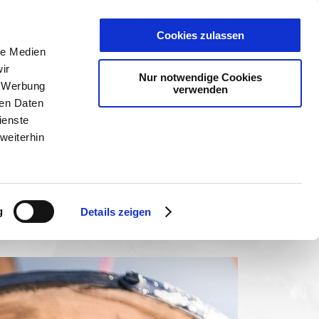
PLANER
KET
GUTSCHEINE
Cookies zulassen
le Medien
ir
Nur notwendige Cookies
, Werbung
verwenden
ren Daten
ienste
weiterhin
g
Details zeigen