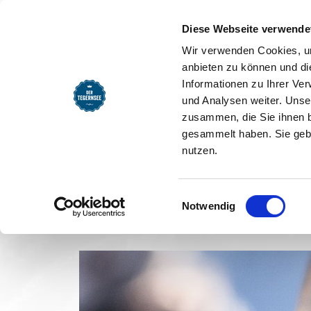
SEEMOMENTE
INFOS
REG
Startseite
Schneebericht
Schneebericht Bad Wiess
Startseite
Diese Webseite verwende
Schneeber
Wir verwenden Cookies, um
anbieten zu können und di
Informationen zu Ihrer Ve
Kontakt
und Analysen weiter. Unse
zusammen, die Sie ihnen b
gesammelt haben. Sie gebe
nutzen.
Einwilligungsauswahl
Notwendig