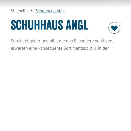
Startseite
Schuhhaus Angl
Schuhhaus Angl
Schuhliebhaber und alle, die das Besondere schätzen,
erwarten eine konsequente Sortimentspolitik, in der
größten Wert auf Qualität, Passform sowie
Bequemlichkeit von hochwertiger Schuhmode gelegt
wird. Seit nunmehr über 130 Jahren sind wir auf die
Erfüllung dieser Kriterien bedacht, was uns zu den
führenden Schuhfachgeschäften im Tegernseer Tal
gemacht hat.