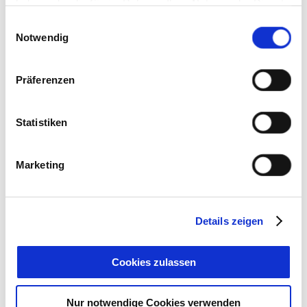
haben oder die Sie im Rahmen Ihrer Nutzung der Dienste
gesammelt haben. Sie geben Einwilligung zu unseren
Einwilligungsauswahl
Cookies, wenn Sie unsere Webseite weiterhin nutzen.
Notwendig
Präferenzen
Statistiken
Marketing
Details zeigen
Cookies zulassen
Nur notwendige Cookies verwenden