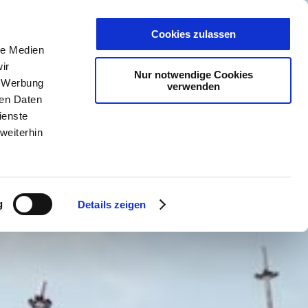
PLANER
KET
GUTSCHEINE
Cookies zulassen
le Medien
ir
Nur notwendige Cookies
, Werbung
verwenden
ren Daten
ienste
weiterhin
g
Details zeigen